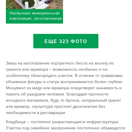
свитка надгробная плита с
информация о покойных.
основной информацией об
Надгробье может
Необычная мемориальная
усопшем, а правее
увековечить память как об
композиция, изготовленная
располагается скамья с
одном усопшем, так и о
преимущественно из
деревянным сидением.
двоих. У памятника общий
белого мрамора. Из него
цветник, наполненный
выполнено основание
землёй.
ограды, надгробье, и
ЕЩЕ 323 ФОТО
скульптура ангелочка,
пускающая по твёрдому
камню рябь, словно по
воде. Надгробье
Заказ на изготовление портретного бюста на могилу из
вертикальное,
гранита или мрамора – возможность необычно и по-
прямоугольной формы,
особенному облагородить участок. В отличие от гравировки,
вся информация о
объемные фигуры и статуи воспринимаются более глубоко.
покойном находится
сверху.
Монумент из меди или мрамора олицетворят значимость и
память об ушедшем человеке. Благодаря прочности
исходного материала, будь то бронза, натуральный гранит
или мрамор, скульптура простоит десятилетия без
необходимости в реставрации.
Кладбище – постоянно разрастающаяся инфраструктура.
Участок под семейное захоронение постепенно обзаведется