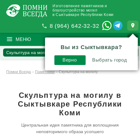
Изготовление памятников и
благоустройство могил
в Сыктывкаре Республики Коми
8 (964) 642-32-32
МЕНЮ
ПОИСК
?
Вы из Сыктывкара?
Скульптура на могилу
Наши работы
Верно
Выбрать город
Вопросы и комментарии
Инструкции и обзоры
Помни Всегда
–
Памятники
–
Скульптура на могилу
Скульптура на могилу в
Сыктывкаре Республики
Коми
Центральная идея памятника для воплощения
неповторимого образа усопшего